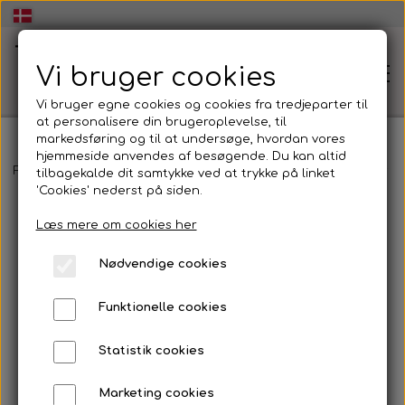
Vi bruger cookies
Vi bruger egne cookies og cookies fra tredjeparter til
at personalisere din brugeroplevelse, til
markedsføring og til at undersøge, hvordan vores
hjemmeside anvendes af besøgende. Du kan altid
🏠Hjem
Forside
Pakkeløsninger til gymnasium, skoler og institutioner
tilbagekalde dit samtykke ved at trykke på linket
'Cookies' nederst på siden.
Læs mere om cookies her
🧠Workshop dans og udtryk👥
Nødvendige cookies
Energisk og inspirerende Workshop i dans og
💃Dans og udtryk🕺
udtryk
Funktionelle cookies
Dans og udtryk
🏫Dans og udtryk i folkeskolen💃
Statistik cookies
🕺
At skabe dans og udtryk
Marketing cookies