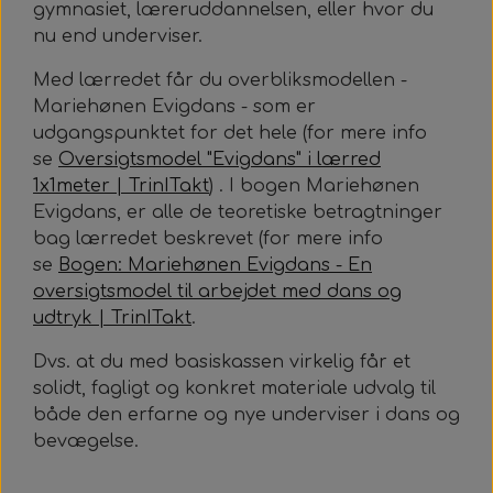
gymnasiet, læreruddannelsen, eller hvor du
nu end underviser.
Med lærredet får du overbliksmodellen -
Mariehønen Evigdans - som er
udgangspunktet for det hele (for mere info
se
Oversigtsmodel "Evigdans" i lærred
1x1meter | TrinITakt
) . I bogen Mariehønen
Evigdans, er alle de teoretiske betragtninger
bag lærredet beskrevet (for mere info
se
Bogen: Mariehønen Evigdans - En
oversigtsmodel til arbejdet med dans og
udtryk | TrinITakt
.
Dvs. at du med basiskassen virkelig får et
solidt, fagligt og konkret materiale udvalg til
både den erfarne og nye underviser i dans og
bevægelse.