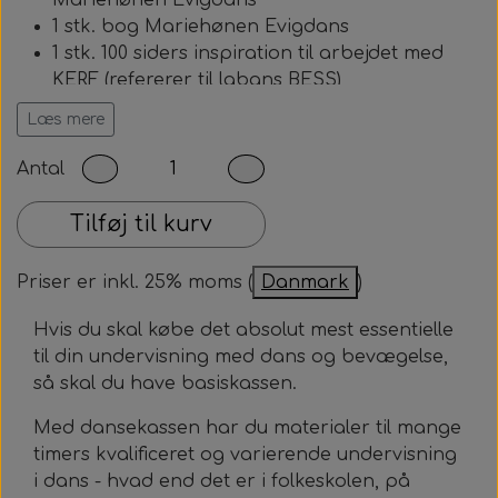
Mariehønen Evigdans
1 stk. bog Mariehønen Evigdans
1 stk. 100 siders inspiration til arbejdet med
KERF (refererer til labans BESS)
1 stk. analyseskiver
Læs mere
Normal pris: 2036 kr.
Antal
Tilføj til kurv
Priser er inkl. 25% moms (
Danmark
)
Hvis du skal købe det absolut mest essentielle
til din undervisning med dans og bevægelse,
så skal du have basiskassen.
Med dansekassen har du materialer til mange
timers kvalificeret og varierende undervisning
i dans - hvad end det er i folkeskolen, på