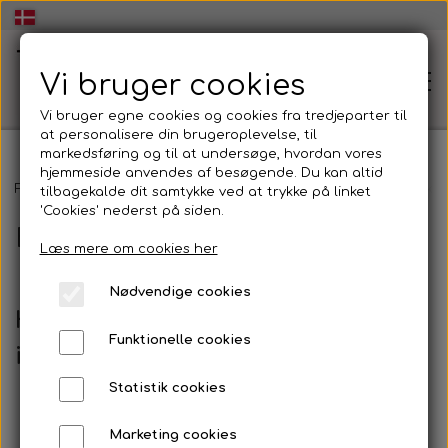
Vi bruger cookies
Vi bruger egne cookies og cookies fra tredjeparter til
at personalisere din brugeroplevelse, til
markedsføring og til at undersøge, hvordan vores
hjemmeside anvendes af besøgende. Du kan altid
🏠Hjem
Forside
Dans og udtryk i folkeskolen
BESS i dans og udtryk
tilbagekalde dit samtykke ved at trykke på linket
'Cookies' nederst på siden.
BESS i dans og udtryk
Læs mere om cookies her
🧠Workshop dans og udtryk👥
Nødvendige cookies
Energisk og inspirerende Workshop i dans og
Hvordan kan man anvende BESS
💃Dans og udtryk🕺
udtryk
Funktionelle cookies
i dans og udtryk i skolen?
Dans og udtryk
🏫Dans og udtryk i folkeskolen💃
Statistik cookies
🕺
At skabe dans og udtryk
Marketing cookies