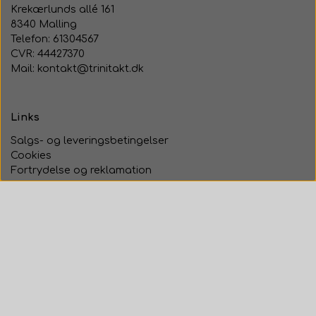
Krekærlunds allé 161
8340 Malling
Telefon: 61304567
CVR: 44427370
Mail: kontakt@trinitakt.dk
Links
Salgs- og leveringsbetingelser
Cookies
Fortrydelse og reklamation
Om os
Kontakt
Vis på shop
Sociale medier