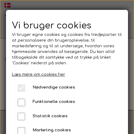
Vi bruger cookies
Tilbage til webshop
Vi bruger egne cookies og cookies fra tredjeparter til
at personalisere din brugeroplevelse, til
markedsføring og til at undersøge, hvordan vores
hjemmeside anvendes af besøgende. Du kan altid
🏠Hjem
tilbagekalde dit samtykke ved at trykke på linket
Kurven er tom
'Cookies' nederst på siden.
Læs mere om cookies her
🧠Workshop dans og udtryk👥
Nødvendige cookies
Energisk og inspirerende Workshop i dans og
💃Dans og udtryk🕺
udtryk
Funktionelle cookies
Dans og udtryk
🏫Dans og udtryk i folkeskolen💃
Statistik cookies
🕺
Vis på shop
At skabe dans og udtryk
Marketing cookies