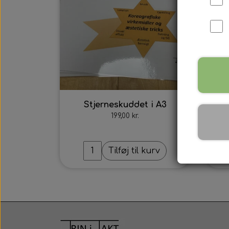
Stjerneskuddet i A3
Stj
199,00 kr.
Tilføj til kurv