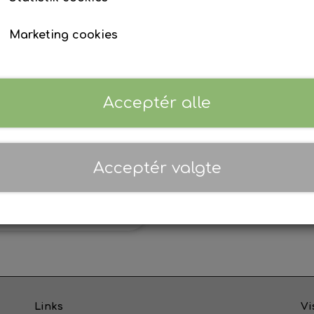
Marketing cookies
Acceptér alle
erneskuddet i A3- print
selv
Acceptér valgte
89,00 kr.
Tilføj til kurv
Links
Vi