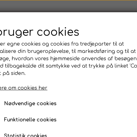
op dans og udtryk👥
💃Dans og udtryk🕺
🏫Dans og udtr
bruger cookies
udolf Labans BESS (KERF)
✍️ Artikler og Blog
🛒Webs
kshop i dans og udtryk
er egne cookies og cookies fra tredjeparter til at
lisere din brugeroplevelse, til markedsføring og til at
m KERF
ønen Evigdans
øge, hvordan vores hjemmeside anvendes af besøgen
g udtryk
ler og æstetiske tricks (stjerneskuddet)
vise i dans
id tilbagekalde dit samtykke ved at trykke på linket 'Co
r og æstetiske tricks (stjerneskud
 på siden.
re om cookies her
rialer og tekster til koreografiske virkemidler og æstet
Nødvendige cookies
Funktionelle cookies
Statistik cookies