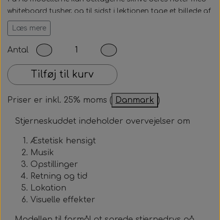
whiteboard tusher, og til sidst i lektionen tage et billede af
deres noter, og gemme dette som deres noter eller
Læs mere
portefølje. Deres noter kan viskes ud efter brug, så de
laminerede ark er klar til næste gang.
Antal
Det får du:
Tilføj til kurv
- 6 stk. A3 laminerede stjerneskudsmodeller
Priser er inkl. 25% moms (
Danmark
)
Beskrivelserne af de forskellige delelementer
findes i bogen: Mariehønen Evigdans - en
Stjerneskuddet indeholder overvejelser om
oversigtsmodel til arbejdet med dans og udtryk,
som også kan købes i webshoppen.
Æstetisk hensigt
Musik
Opstillinger
Retning og tid
Lokation
Visuelle effekter
Modellen til formål at sprede stjernedrys på