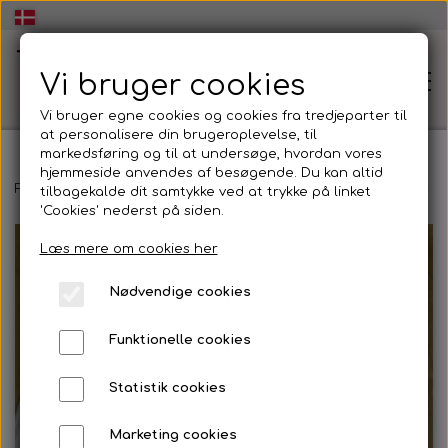
Vi bruger cookies
Vi bruger egne cookies og cookies fra tredjeparter til
at personalisere din brugeroplevelse, til
markedsføring og til at undersøge, hvordan vores
hjemmeside anvendes af besøgende. Du kan altid
🏠Hjem
Forside
Basis (kroppen)
Koreografiske virkemidler og æstetiske
tilbagekalde dit samtykke ved at trykke på linket
'Cookies' nederst på siden.
Læs mere om cookies her
🧠Workshop dans og udtryk👥
Nødvendige cookies
Energisk og inspirerende Workshop i dans og
💃Dans og udtryk🕺
udtryk
Funktionelle cookies
Dans og udtryk
🏫Dans og udtryk i folkeskolen💃
Statistik cookies
🕺
At skabe dans og udtryk
Marketing cookies