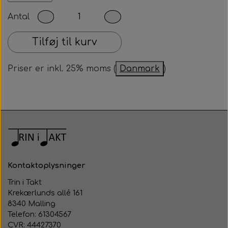
MGP.
Antal
- 2 konkrete danse til MGP sange.
Tilføj til kurv
Når du har gennemført købet sendes
dokumenterne til din mail. Dokumenter er til egen
Priser er inkl. 25% moms (
Danmark
)
brug, og må ikke deles eller kopieres med andre.
Kontaktoplysninger
Trin i Takt
Krekærlunds allé 161
8340 Malling
Telefon: 61304567
CVR: 44427370