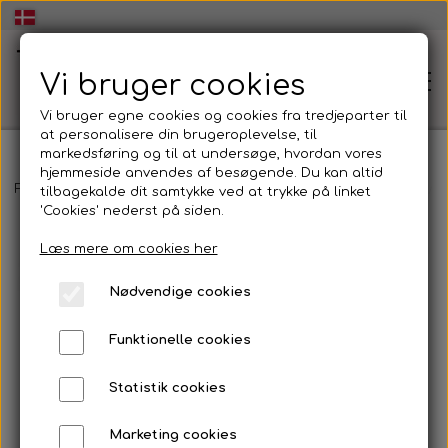
Vi bruger cookies
Vi bruger egne cookies og cookies fra tredjeparter til
at personalisere din brugeroplevelse, til
markedsføring og til at undersøge, hvordan vores
hjemmeside anvendes af besøgende. Du kan altid
🏠Hjem
Forside
Undervisningsforløb (på tværs af indhold og tema)
U
tilbagekalde dit samtykke ved at trykke på linket
'Cookies' nederst på siden.
Læs mere om cookies her
🧠Workshop dans og udtryk👥
Nødvendige cookies
Energisk og inspirerende Workshop i dans og
💃Dans og udtryk🕺
udtryk
Funktionelle cookies
Dans og udtryk
🏫Dans og udtryk i folkeskolen💃
Statistik cookies
🕺
At skabe dans og udtryk
Marketing cookies