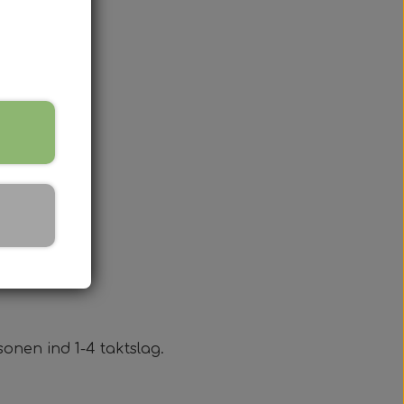
e kan udvikle en sekvens udelukkende
nger i space
onen ind 1-4 taktslag.