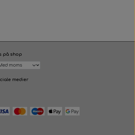
s på shop
ciale medier