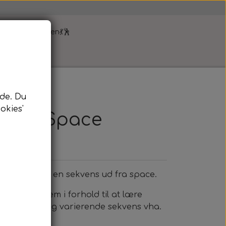
yk i folkeskolen💃🕺
hop
de. Du
okies'
d fra Space
 kan udvikle en sekvens ud fra space.
bner for dem i forhold til at lære
n seværdig og varierende sekvens vha.