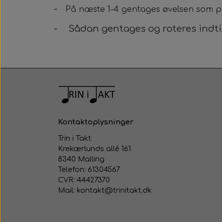
-
På næste 1-4 gentages øvelsen som pe
-
Sådan gentages og roteres indtil
Kontaktoplysninger
Trin i Takt
Krekærlunds allé 161
8340 Malling
Telefon: 61304567
CVR: 44427370
Mail: kontakt@trinitakt.dk