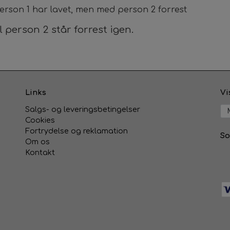
rson 1 har lavet, men med person 2 forrest
 person 2 står forrest igen.
Links
Vi
Salgs- og leveringsbetingelser
Cookies
Fortrydelse og reklamation
So
Om os
Kontakt