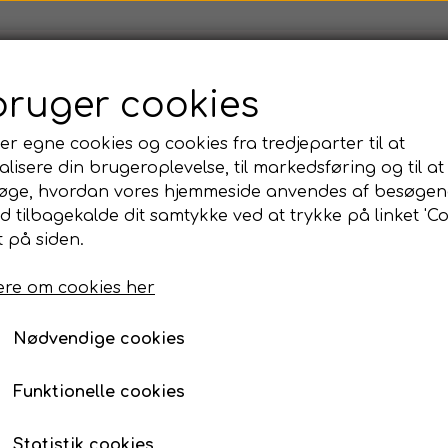
op dans og udtryk👥
💃Dans og udtryk🕺
🏫Dans og udtr
bruger cookies
udolf Labans BESS (KERF)
✍️ Artikler og Blog
🛒Webs
kshop i dans og udtryk
er egne cookies og cookies fra tredjeparter til at
lisere din brugeroplevelse, til markedsføring og til at
m KERF
ønen Evigdans
øge, hvordan vores hjemmeside anvendes af besøgen
g udtryk
af sekvens ud fra Space
vise i dans
id tilbagekalde dit samtykke ved at trykke på linket 'Co
Udvikling af sekvens u
 på siden.
139,00 kr.
re om cookies her
Nødvendige cookies
Dette er en simpel øvelse på hvordan deltagerne
Jeg oplever at deltagerne synes dette er en øjenå
Funktionelle cookies
hvordan man ud fra 4 simple øvelser kan, lave e
af variation ud fra space.
Statistik cookies