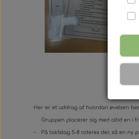
Her er et uddrag af hvordan øvelsen bes
Gruppen placerer sig med altid en i fro
-
På taktslag 5-8 roteres der, så en ny 