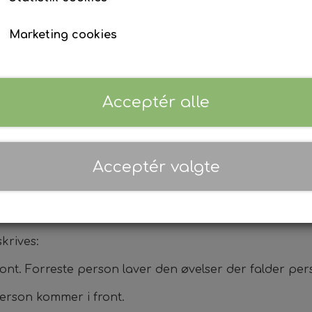
Udvikling af sekvens ud fra Space
Marketing cookies
Du får:
6 x A4 lamineret guide til hvordan deltagern
Læs mere
vha. space
Acceptér alle
6 x A4 lamineret Oversigt over mulige opstilli
Antal
Tilføj til kurv
Acceptér valgte
Priser er inkl. 25% moms (
Danmark
)
krives:
nt. Forreste person laver den øvelser der falder pers
person kommer i front.