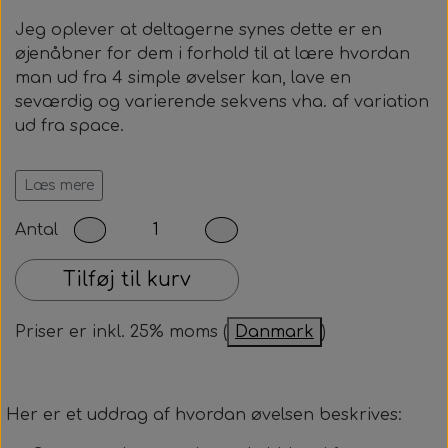
Jeg oplever at deltagerne synes dette er en
øjenåbner for dem i forhold til at lære hvordan
man ud fra 4 simple øvelser kan, lave en
seværdig og varierende sekvens vha. af variation
ud fra space.
Udvikling af sekvens ud fra Space
Læs mere
Du får:
Antal
Guide til hvordan deltagerne kan udvikle en
sekvens udelukkende vha. space
Tilføj til kurv
Oversigt over mulige opstillinger i space
Priser er inkl. 25% moms (
Danmark
)
Efter dit køb sendes filen til din mail. Filen er til
eget brug, og må ikke deles eller kopieres til
andre.
Her er et uddrag af hvordan øvelsen beskrives: