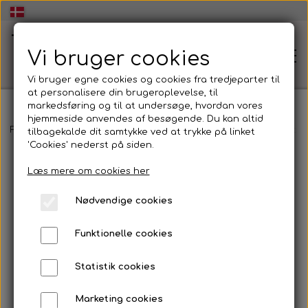
Vi bruger cookies
Vi bruger egne cookies og cookies fra tredjeparter til
at personalisere din brugeroplevelse, til
markedsføring og til at undersøge, hvordan vores
hjemmeside anvendes af besøgende. Du kan altid
🏠Hjem
Forside
Rudolf Labans BESS - KERF
Udvikling af sekvens ud fr
tilbagekalde dit samtykke ved at trykke på linket
'Cookies' nederst på siden.
Læs mere om cookies her
🧠Workshop dans og udtryk👥
Nødvendige cookies
Energisk og inspirerende Workshop i dans og
💃Dans og udtryk🕺
udtryk
Funktionelle cookies
Dans og udtryk
🏫Dans og udtryk i folkeskolen💃
Statistik cookies
🕺
At skabe dans og udtryk
Marketing cookies