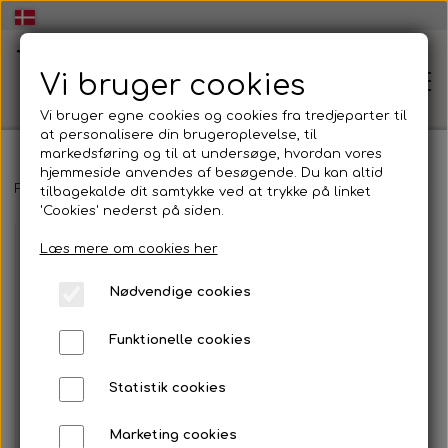
Vi bruger cookies
Vi bruger egne cookies og cookies fra tredjeparter til
at personalisere din brugeroplevelse, til
markedsføring og til at undersøge, hvordan vores
hjemmeside anvendes af besøgende. Du kan altid
🏠Hjem
Forside
Basis (kroppen)
Musikforståelse (Noderne)
Musikfor
tilbagekalde dit samtykke ved at trykke på linket
'Cookies' nederst på siden.
Læs mere om cookies her
🧠Workshop dans og udtryk👥
Nødvendige cookies
Energisk og inspirerende Workshop i dans og
💃Dans og udtryk🕺
udtryk
Funktionelle cookies
Dans og udtryk
🏫Dans og udtryk i folkeskolen💃
Statistik cookies
🕺
At skabe dans og udtryk
Marketing cookies