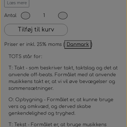
Læs mere
Efter dit køb får du tilsendt filen til din opgivne
Antal
mail. Artiklen må ikke deles med eller kopieres til
andre.
Tilføj til kurv
Priser er inkl. 25% moms (
Danmark
)
TOTS står for:
T: Takt - som beskriver takt, taktslag og det at
anvende off-beats. Formålet med at anvende
musikkens takt er, at vi vil øve bevægelser og
sammensætninger.
O: Opbygning - Formålet er, at kunne bruge
vers og omkvæd, og derved skabe
genkendelighed og tryghed.
T: Tekst - Formålet er, at bruge musikkens