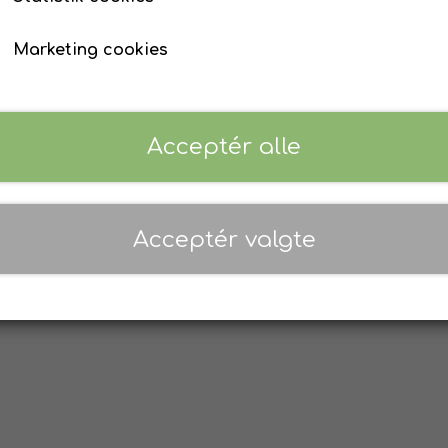
Links
Vi
Marketing cookies
Salgs- og leveringsbetingelser
Cookies
Fortrydelse og reklamation
So
Om os
Acceptér alle
Kontakt
Acceptér valgte