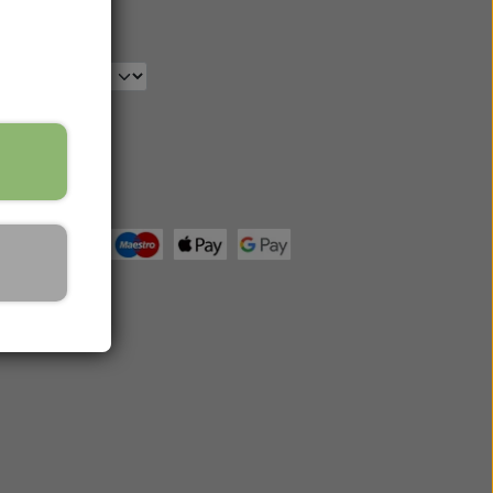
s på shop
ciale medier