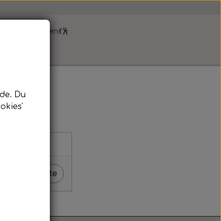
yk i folkeskolen💃🕺
hop
de. Du
okies'
Næste