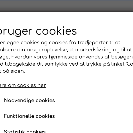
op dans og udtryk👥
💃Dans og udtryk🕺
🏫Dans og udtr
bruger cookies
udolf Labans BESS (KERF)
✍️ Artikler og Blog
🛒Webs
kshop i dans og udtryk
er egne cookies og cookies fra tredjeparter til at
lisere din brugeroplevelse, til markedsføring og til at
m KERF
ønen Evigdans
øge, hvordan vores hjemmeside anvendes af besøgen
g udtryk
vise i dans
id tilbagekalde dit samtykke ved at trykke på linket 'Co
 på siden.
re om cookies her
e
Nødvendige cookies
Funktionelle cookies
Statistik cookies