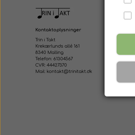
Kontaktoplysninger
Trin i Takt
Krekærlunds allé 161
8340 Malling
Telefon: 61304567
CVR: 44427370
Mail: kontakt@trinitakt.dk