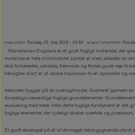
Torsdag 23. maj 2024 - 10:59
Torsda
PUBLICERET
SENEST OPDATERET
"Mariehønen Evigdans
er et godt fagligt materiale, der giv
materiale er hele stofområdet samlet et sted, således at idr
skal forberedes, udvikles, fremvises og findes gode veje til k
hensigten klart er at skabe inspiration til en dynamisk og va
Metoden bygger på en oversigtmodel, illustreret gennem en 
forskellige væsentlige faglige grundelementer. Grundelement
evaluering med mere. Hele dette faglige fundament er det 
faglige elementer, der tydeligt skaber overblik og præcision,
Et godt eksempel på et af de meget retningsgivende afsnit e