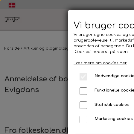
Vi bruger co
Vi bruger egne cookies og coo
brugeroplevelse, til markeds
anvendes af besøgende. Du ka
🏠Hjem
Forside
Artikler og blogindlæg
Anmeldelse af bogen Marieh
'Cookies' nederst på siden.
Læs mere om cookies her
🧠Workshop dans og udtryk👥
Nødvendige cooki
Anmeldelse af bogen Mariehønen
Energisk og inspirerende Workshop i dans og
💃Dans og udtryk🕺
Evigdans
udtryk
Funktionelle cooki
Dans og udtryk
Statistik cookies
🏫Dans og udtryk i folkeskolen💃
🕺
At skabe dans og udtryk
Marketing cookies
Dans og udtryk i folkeskolen
Fra folkeskolen.dk